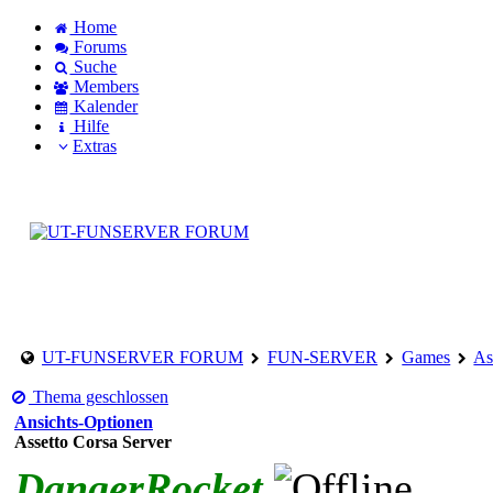
Home
Forums
Suche
Members
Kalender
Hilfe
Extras
Login to account
Create an account
UT-FUNSERVER FORUM
FUN-SERVER
Games
As
Thema geschlossen
Ansichts-Optionen
Assetto Corsa Server
DangerRocket